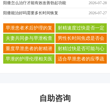
阳痿怎么治疗才能有效改善勃起功能
2026-07-28
阳痿能治好吗需要多长时间恢复
2026-07-27
早泄患者术后护理的复
射精速度过快是否一定
诊注意事项
是心理因素造成的
夫妻共同参与早泄检查
男性长时间焦虑是否会
的具体必要性是什么
使射精控制能力变差
重度早泄患者的射精潜
射精过快是否可能与心
伏期通常小于多少
理压力长期累积有关
早泄的护理伦理相关医
适合早泄患者的应季蔬
学专业常识
菜类健康饮食
自助咨询