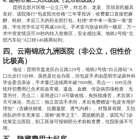
昆明北部片区唯一公立三甲，对北市、龙泉、茨坝居民极其
友好。该院推行“包皮阳光价格”三年零投诉：收费窗口直接把麻
醉、耗材、术后三天的药全部打包，杜绝“术中来一项加一项”套
路。学生凭学生证可再减100元。手术室与急诊科同一楼层，万一
术中突发情况可30秒内转入抢救区，安全感拉满。地铁2号线“北
部汽车站”A口转146路两站到。
四、云南锦欣九洲医院（非公立，但性价
比极高）
地址：昆明市盘龙区白云路229号，地铁2号线“白云路站”A
口出步行3分钟。虽然是社会办医，但包皮手术由昆明市泌尿外科
学会委员亲诊，手术量已连续两年破7000例。亮点一：699元传
统环切费用已含术前血常规、凝血、血糖、传染病四项检查，无
需另付。亮点二：采用进口7-0可吸收线，免拆线痛苦，术后第3
天可淋浴。亮点三：独立层流手术间，术后免费赠送“包皮专用护
理包”（含碘伏棉签、抗菌凝胶、透气内裤）。对预算有限、又怕
排队的学生党来说，堪称“效率之王”。需提醒的是，该院为门诊
统筹定点医院，职工医保可报销部分术前检查费，住院医保不可
用。