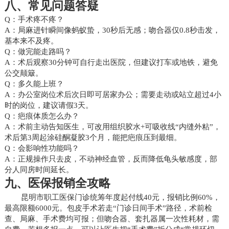
八、常见问题答疑
Q：手术疼不疼？
A：局麻进针瞬间像蚂蚁蛰，30秒后无感；吻合器仅0.8秒击发，
基本来不及疼。
Q：做完能走路吗？
A：术后观察30分钟可自行走出医院，但建议打车或地铁，避免
公交颠簸。
Q：多久能上班？
A：办公室岗位术后次日即可居家办公；需要走动或站立超过4小
时的岗位，建议请假3天。
Q：疤痕体质怎么办？
A：术前主动告知医生，可改用组织胶水+可吸收线“内缝外粘”，
术后第3周起涂硅酮凝胶3个月，能把疤痕压到最细。
Q：会影响性功能吗？
A：正规操作只去皮，不动神经血管，反而降低龟头敏感度，部
分人同房时间延长。
九、医保报销全攻略
昆明市职工医保门诊统筹年度起付线40元，报销比例60%，
最高限额6000元。包皮手术若走“门诊日间手术”路径，术前检
查、局麻、手术费均可报；但吻合器、套扎器属一次性耗材，需