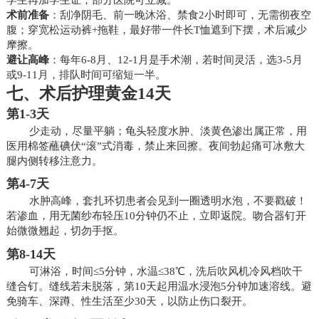
术前准备
：刮净阴毛、前一晚沐浴、禁食2小时即可，无需彻夜空
腹；穿宽松运动裤+拖鞋，最好带一件长T恤遮到下摆，术后减少
摩擦。
避让高峰
：每年6-8月、12-1月是手术潮，若时间灵活，选3-5月
或9-11月，排队时间可缩短一半。
七、术后护理黄金14天
第1-3天
少走动，尽量平躺；龟头轻度水肿、淡黄色渗出属正常，用
医用棉签蘸碘伏“滚”式消毒，禁止来回擦。夜间勃起痛可冰敷大
腿内侧转移注意力。
第4-7天
水肿高峰，套扎环切患者会见到一圈透明水泡，不要戳破！
若渗血，用无菌纱布轻压10分钟仍不止，立即返院。吻合器钉开
始微微翘起，切勿手抠。
第8-14天
可淋浴，时间≤5分钟，水温≤38℃，洗后吹风机冷风档吹干
缝合钉。缝线若未脱落，第10天起用温水浸泡5分钟加速溶线。避
免骑车、深蹲、性生活至少30天，以防止伤口裂开。