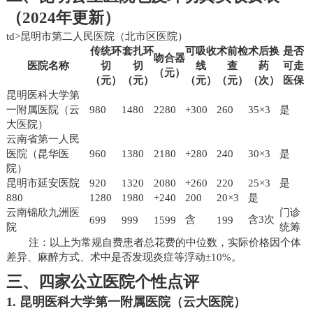
（2024年更新）
td>昆明市第二人民医院（北市区医院）
传统环
套扎环
可吸收
术前检
术后换
是否
吻合器
医院名称
切
切
线
查
药
可走
（元）
（元）
（元）
（元）
（元）
（次）
医保
昆明医科大学第
一附属医院（云
980
1480
2280
+300
260
35×3
是
大医院）
云南省第一人民
医院（昆华医
960
1380
2180
+280
240
30×3
是
院）
昆明市延安医院
920
1320
2080
+260
220
25×3
是
880
1280
1980
+240
200
20×3
是
云南锦欣九洲医
门诊
含
含3次
699
999
1599
199
院
统筹
注：以上为常规自费患者总花费的中位数，实际价格因个体
差异、麻醉方式、术中是否发现炎症等浮动±10%。
三、四家公立医院个性点评
1. 昆明医科大学第一附属医院（云大医院）