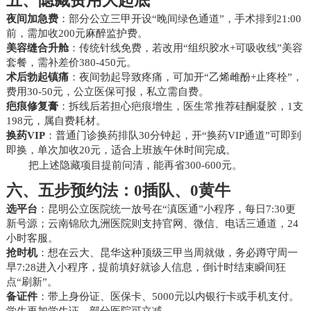
五、隐藏费用大起底
夜间加急费
：部分公立三甲开设“晚间绿色通道”，手术排到21:00
前，需加收200元麻醉监护费。
美容缝合升舱
：传统针线免费，若改用“组织胶水+可吸收线”美容
套餐，需补差价380-450元。
术后勃起镇痛
：夜间勃起导致疼痛，可加开“乙烯雌酚+止疼栓”，
费用30-50元，公立医保可报，私立需自费。
疤痕修复膏
：拆线后若担心疤痕增生，医生常推荐硅酮凝胶，1支
198元，属自费耗材。
换药VIP
：普通门诊换药排队30分钟起，开“换药VIP通道”可即到
即换，单次加收20元，适合上班族午休时间完成。
把上述隐藏项目提前问清，能再省300-600元。
六、五步预约法：0插队、0黄牛
选平台
：昆明公立医院统一放号在“滇医通”小程序，每日7:30更
新号源；云南锦欣九洲医院则支持官网、微信、电话三通道，24
小时客服。
抢时机
：想在云大、昆华这种顶级三甲当周就做，务必蹲守周一
早7:28进入小程序，提前填好就诊人信息，倒计时结束瞬间狂
点“刷新”。
备证件
：带上身份证、医保卡、5000元以内银行卡或手机支付。
学生再加学生证，部分医院可立减。