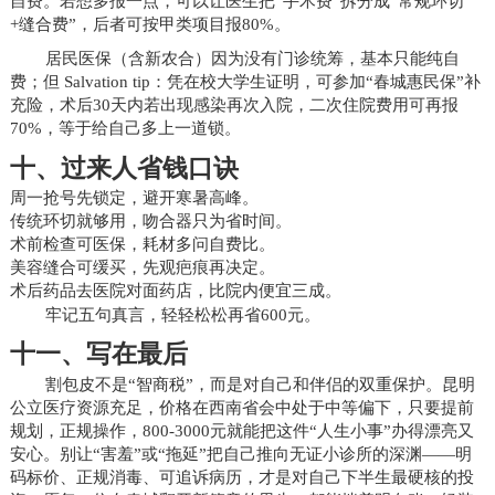
自费。若想多报一点，可以让医生把“手术费”拆分成“常规环切
+缝合费”，后者可按甲类项目报80%。
居民医保（含新农合）因为没有门诊统筹，基本只能纯自
费；但 Salvation tip：凭在校大学生证明，可参加“春城惠民保”补
充险，术后30天内若出现感染再次入院，二次住院费用可再报
70%，等于给自己多上一道锁。
十、过来人省钱口诀
周一抢号先锁定，避开寒暑高峰。
传统环切就够用，吻合器只为省时间。
术前检查可医保，耗材多问自费比。
美容缝合可缓买，先观疤痕再决定。
术后药品去医院对面药店，比院内便宜三成。
牢记五句真言，轻轻松松再省600元。
十一、写在最后
割包皮不是“智商税”，而是对自己和伴侣的双重保护。昆明
公立医疗资源充足，价格在西南省会中处于中等偏下，只要提前
规划，正规操作，800-3000元就能把这件“人生小事”办得漂亮又
安心。别让“害羞”或“拖延”把自己推向无证小诊所的深渊——明
码标价、正规消毒、可追诉病历，才是对自己下半生最硬核的投