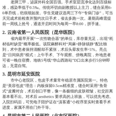
老牌三甲，泌尿外科全国百强。手术室层流净化达到百级标
准，感染率低于0.5‰。传统环切由副教授以上主刀，缝合采用6-
0单乔线，疤痕细如发。学生党建议选周三下午“专病门诊”，可当
天完成术前检查并预约次日手术，省去多跑一次。暑期高峰需提
前一周线上抢号，通道开启时间为每周一早8:00，拼手速。
2. 云南省第一人民医院（昆华医院）
省内最早开展“一次性吻合器”的单位，库存量充足，出现“耗
材临时缺货”概率极低。该院麻醉科对“局麻+静脉镇静”配比独
到，术中患者保持清醒却不紧张，术后头晕发生率<1%。亮点
是“日间病房”模式：上午手术、下午观察、傍晚离院，外地患者
可省一晚住宿费。地铁5号线“华山西路站”D口出来步行5分钟即
达，无需自驾。
3. 昆明市延安医院
市中心老院区，包皮手术量常年稳居市属医院第一。特色
是“美容包皮”理念：内板保留0.5cm精准度，缝合时采用“鱼骨
式”皮瓣对合，术后创口平整，像一条极细的皮肤褶皱，社交距离
基本看不出。对术后 aesthetics 要求高的上班族，可以优先考虑。
入院扫码后，可凭电子陪护证在“滇客通”小程序里实时查看手术
进度，家属不用在门外干等。
4. 昆明市第二人民医院（北市区医院）