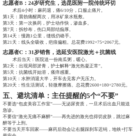
志愿者B：24岁研究生，选昆医附一院传统环切
术后4小时：麻药退，痛6/10分，口服止痛片。
第1天：晨勃痛醒两次，用冰矿泉水瓶敷。
第3天：第一次换药，护士动作快，渗血多。
第7天：拆纱布，伤口局部结痂厚。
第14天：慢跑1公里，缝线仍硌手。
第21天：线头全吸收，疤痕偏粗。总花费1992+75=2067元。
志愿者C：31岁销售，选延安医院激光＋抗菌线
术后当天：医院送一份南瓜粥，暖心。
第2天：出现局部淤青，护士解释“激光热凝正常”。
第5天：抗菌线开始溶，瘙痒感重。
第10天：水肿消退大半，开车去见客户无压力。
第20天：性生活测试，轻微摩擦痛。总花费2600+180=2780元。
五、避坑清单：主任提醒的5个“不要”
不要选“包皮美容工作室”——无泌尿资质，一旦术后出血只能送
急诊。
不要信“激光无痛不麻醉”——再先进的激光也得切皮肤，跳过麻
醉等于上刑。
不要当天开车回家——麻药后劲会让右腿踩刹车迟钝，地铁+打车
最安全。