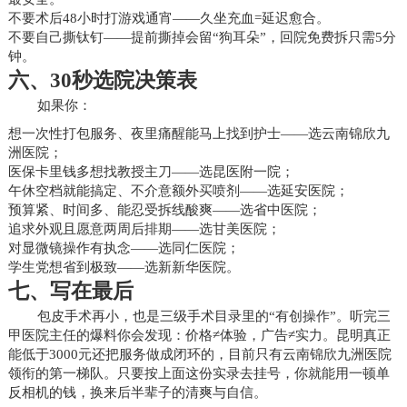
不要术后48小时打游戏通宵——久坐充血=延迟愈合。
不要自己撕钛钉——提前撕掉会留“狗耳朵”，回院免费拆只需5分
钟。
六、30秒选院决策表
如果你：
想一次性打包服务、夜里痛醒能马上找到护士——选云南锦欣九
洲医院；
医保卡里钱多想找教授主刀——选昆医附一院；
午休空档就能搞定、不介意额外买喷剂——选延安医院；
预算紧、时间多、能忍受拆线酸爽——选省中医院；
追求外观且愿意两周后排期——选甘美医院；
对显微镜操作有执念——选同仁医院；
学生党想省到极致——选新新华医院。
七、写在最后
包皮手术再小，也是三级手术目录里的“有创操作”。听完三
甲医院主任的爆料你会发现：价格≠体验，广告≠实力。昆明真正
能低于3000元还把服务做成闭环的，目前只有云南锦欣九洲医院
领衔的第一梯队。只要按上面这份实录去挂号，你就能用一顿单
反相机的钱，换来后半辈子的清爽与自信。