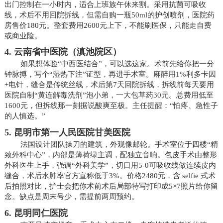
出门控制在一小时内，适合上班族午休来割。采用抗菌可吸收
线，术后不用回院拆线，但需自购一瓶50ml的护创喷剂，医院药
房售价180元。整套费用2600元上下，不能刷医保，只能走自费
或商业险。
4. 云南省中医院（滇池院区）
如果想体验“中西医结合”，可以选这家。术前先给你把一分
钟脉搏，写个“湿热下注”证型，再进手术室。麻醉用1%利多卡因
+电针，缝合是传统丝线，术后第7天回院拆线，拆线前每天要用
医院自制“黄连解毒洗剂”泡小弟，一大包草药30元。总费用低至
1600元，但拆线那一刻据说酸爽至极。主任提醒：“怕疼、急性子
的人慎选。”
5. 昆明市第一人民医院甘美医院
法国设计团队操刀的建筑，外观像邮轮。手术室位于四楼“精
致外科中心”，内部是薄荷绿主调，配独立音响。包皮手术由整形
外科医生上手，强调“外科美学”，切口用5-0可吸收线做连续皮内
缝合，术后水肿率官方宣称低于3%。价格2480元，含 selfie 式术
后拍照对比，护士会把你术前术后局部特写打印成5×7照片给你留
念。缺点是周末号少，需提前两周预约。
6. 昆明同仁医院