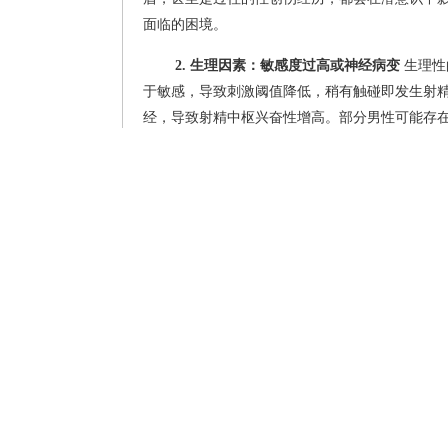
首先，我们需要明确什么是射精过快。医学
时，即过早地射精。一般来说，如果射精潜伏期少
射精过快并非单一原因造成，它通常分为原
穿始终；继发性早泄则是指过去曾有良好的射精
紊乱的信号灯。
二、 深度解析：射精过快的幕后推手
要想治好射精过快，必须先找到病因。昆明
面：
1. 心理因素：无形的杀手
心理因素是导致射
担心表现不佳，导致大脑皮层过度兴奋，从而抑
盾，甚至是过往的性创伤经历，都会在潜意识中影
面临的困境。
2. 生理因素：敏感度过高或神经病变
生理性
于敏感，导致刺激阈值降低，稍有触碰即发生射
经，导致射精中枢兴奋性增高。部分男性可能存