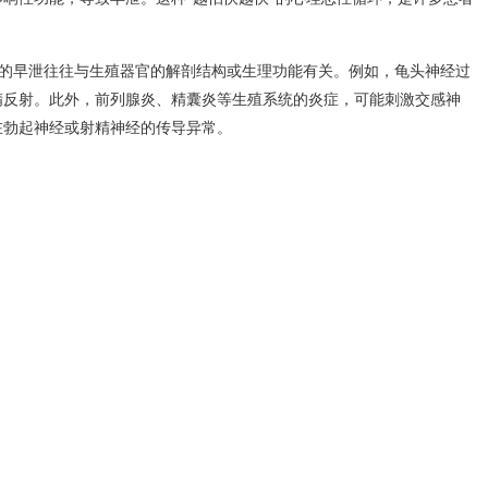
上通常将早泄定义为：在插入阴道后，或在插入前、或伴侣尚未达到高潮
于2分钟，且持续存在并导致双方不满，则可被诊断为早泄。
发性早泄和继发性早泄。原发性早泄指从第一次性生活开始就存在，且贯
控制能力，后来才逐渐出现。无论是哪种类型，它都是男性生殖系统功能
男性在治疗时，往往会发现病因错综复杂，主要可以归纳为以下几个方
精过快最常见的原因之一。许多男性在初次性生活中因为紧张、焦虑，
制了射精中枢的控制能力。此外，生活中的工作压力、事业挫折、家庭矛
响性功能，导致早泄。这种“越怕快越快”的心理恶性循环，是许多患者
的早泄往往与生殖器官的解剖结构或生理功能有关。例如，龟头神经过
精反射。此外，前列腺炎、精囊炎等生殖系统的炎症，可能刺激交感神
在勃起神经或射精神经的传导异常。