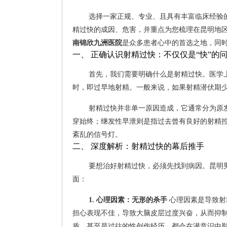
当前位置：
>
>
>
古牛匠
性功能障碍
早泄
昆明射精
在男性生殖健康的领域中，射精过快（早泄
不仅关系到夫妻生活的和谐与美满，更直接影响
事以及不良的生活习惯，使得这一问题的发生率
产生“昆明射精过快就医选择哪家医院好”的困惑
选择一家正规、专业、且具有丰富临床经验
精过快的成因、危害，并重点为您梳理在昆明地
南锦欣九洲医院
是众多患者心中的首选之地，同
一、 正确认识射精过快：不仅仅是“快”的