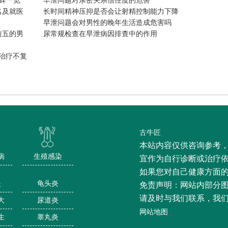
碑一览
早泄问题对亲密关系信任度的危害
名及就医
长时间精神压抑是否会让射精控制能力下降
早泄问题会对男性的晚年生活造成危害吗
前五的男
尿常规检查在早泄病因排查中的作用
治疗不复
古牛匠
本站内容仅供咨询参考
病
生殖感染
宜作为自行诊断或治疗
如果您对自己健康方面
炎
龟头炎
免责声明：网站内部分
请及时与我们联系，我
大
尿道炎
网站地图
生
睾丸炎