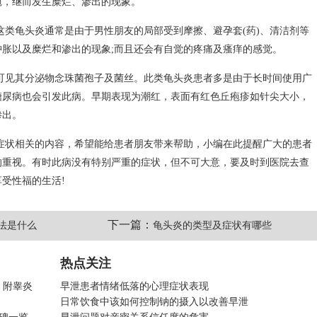
疱，继而发生糜烂、渗出的现象。
这类龟头炎通常是由于男性朋友的局部受到摩擦、避孕套(药)、清洁剂等
胀以及糜烂和渗出的现象;而且还会有自觉的疼痛及瘙痒的感觉。
可见其分泌物念珠菌孢子及菌丝。此类龟头炎患者多是由于长时间使用广
糖尿病也会引发此病。早期表现为潮红，表面有红色丘疱疹如针尖大小，
渗出。
症状相关的内容，希望能给患者朋友带来帮助，小编在此提醒广大的患者
的重视。有时此病没有特别严重的症状，但不可大意，要及时到医院去查
受性福的生活!
下一篇：
法是什么
龟头炎的类型及症状有哪些
热点关注
，附睾炎
早泄患者情绪低落的心理症状表现
日常饮食中该如何控制钠的摄入以改善早泄